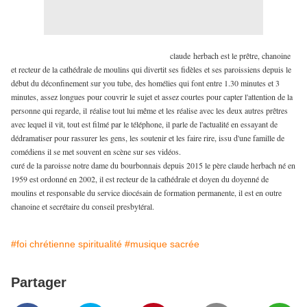
claude herbach est le prêtre, chanoine
et recteur de la cathédrale de moulins qui divertit ses fidèles et ses paroissiens depuis le
début du déconfinement sur you tube, des homélies qui font entre 1.30 minutes et 3
minutes, assez longues pour couvrir le sujet et assez courtes pour capter l'attention de la
personne qui regarde, il réalise tout lui même et les réalise avec les deux autres prêtres
avec lequel il vit, tout est filmé par le téléphone, il parle de l'actualité en essayant de
dédramatiser pour rassurer les gens, les soutenir et les faire rire, issu d'une famille de
comédiens il se met souvent en scène sur ses vidéos.
curé de la paroisse notre dame du bourbonnais depuis 2015 le père claude herbach né en
1959 est ordonné en 2002, il est recteur de la cathédrale et doyen du doyenné de
moulins et responsable du service diocésain de formation permanente, il est en outre
chanoine et secrétaire du conseil presbytéral.
#foi chrétienne spiritualité
#musique sacrée
Partager