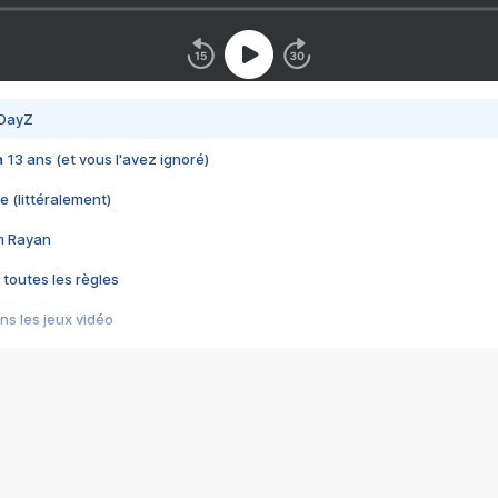
 DayZ
 a 13 ans (et vous l'avez ignoré)
e (littéralement)
im Rayan
 toutes les règles
s les jeux vidéo
us choquant de Rockstar ? - Le scandale BULLY
e plus moche de Steam
du RÊVE tourne au CAUCHEMAR
pendant 8 heures