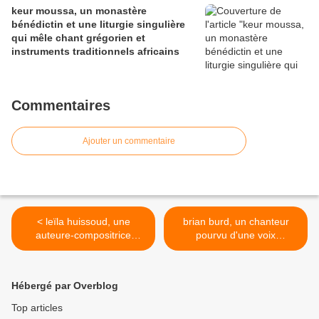
keur moussa, un monastère
bénédictin et une liturgie singulière
qui mêle chant grégorien et
instruments traditionnels africains
Commentaires
Ajouter un commentaire
< leïla huissoud, une
brian burd, un chanteur
auteure-compositrice
pourvu d'une voix
interprète française qui fut
magnifique et accompagné
bercée par Brassens,
par les black sabbath avec
moustaki et Barbara
notamment une reprise de
Hébergé par Overblog
"oh happy day" >
Top articles