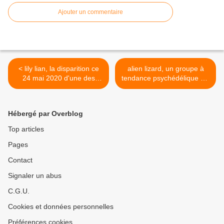
Ajouter un commentaire
< lily lian, la disparition ce
alien lizard, un groupe à
24 mai 2020 d'une des
tendance psychédélique qui
dernières chanteuses de
nous offre son album-
rue de paris, elle est à
concept "veux-tu la vie"
l'origine de la carrière du
disponible en
Hébergé par Overblog
chanteur et animateur
téléchargement gratuit >
pascal Sevran
Top articles
Pages
Contact
Signaler un abus
C.G.U.
Cookies et données personnelles
Préférences cookies