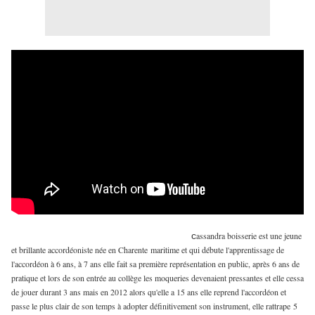
c
assandra boisserie est une jeune
et brillante accordéoniste née en Charente maritime et qui débute l'apprentissage de
l'accordéon à 6 ans, à 7 ans elle fait sa première représentation en public, après 6 ans de
pratique et lors de son entrée au collège les moqueries devenaient pressantes et elle cessa
de jouer durant 3 ans mais en 2012 alors qu'elle a 15 ans elle reprend l'accordéon et
passe le plus clair de son temps à adopter définitivement son instrument, elle rattrape 5