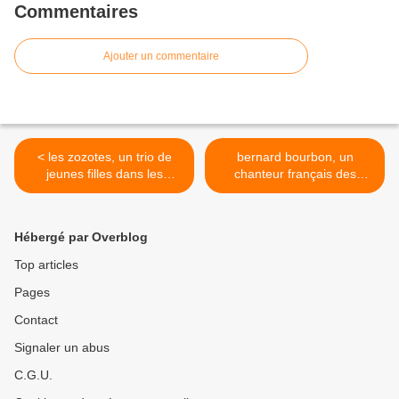
Commentaires
Ajouter un commentaire
< les zozotes, un trio de
bernard bourbon, un
jeunes filles dans les
chanteur français des
années 1960 et qui abordait
années 1980 doté de son
résolument le thème de
hit immortel intitulé "palace
l'homosexualité
hotel" >
Hébergé par Overblog
Top articles
Pages
Contact
Signaler un abus
C.G.U.