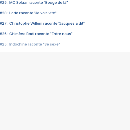
#29 : MC Solaar raconte "Bouge de là"
28 : Lorie raconte "Je vais vite"
#27 : Christophe Willem raconte "Jacques a dit"
#26 : Chimène Badi raconte "Entre nous"
#25 : Indochine raconte "3e sexe"
#24 : Zaho raconte "C'est chelou"
#23 : Patrick Bruel raconte "Au café des délices"
#22 : Kyo raconte "Le chemin"
#21 : Nolwenn Leroy raconte "Cassé"
#20 : Patrick Hernandez raconte "Born to be alive"
#19 : Lorie raconte "Près de moi"
#18 : Michael Jones raconte "A nos actes manqués" (avec Jean-Jacque
#17 : Khaled raconte "Aïcha"