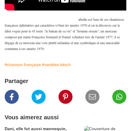
abeille est l'une de ces chanteuses
françaises éphémères qui caractérise si bien les années 1970 et on la découvre sur le
label vogue pour le 45 tours "le bateau de sa vie" et "homme oiseau", un morceau
composé par marie Françoise bonnard et Daniel schnitzer lors de l'année 1977, il se
dégage de ce morceau une voix plutôt enfantine et une symbolique et une musicalité
commune à ces années 1970.
#chanson française
#variétés kitsch
Partager
Vous aimerez aussi
Dani, elle fut aussi mannequin,