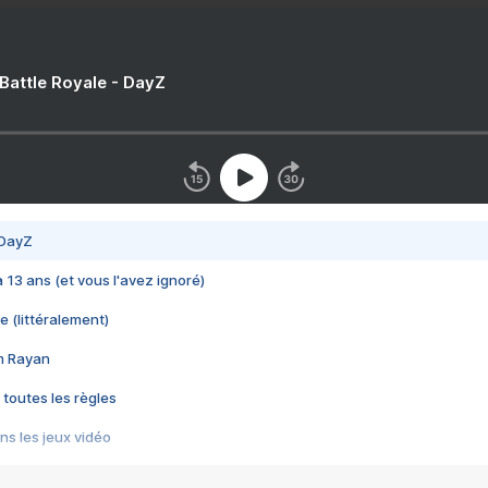
 Battle Royale - DayZ
 DayZ
 a 13 ans (et vous l'avez ignoré)
e (littéralement)
im Rayan
 toutes les règles
s les jeux vidéo
us choquant de Rockstar ? - Le scandale BULLY