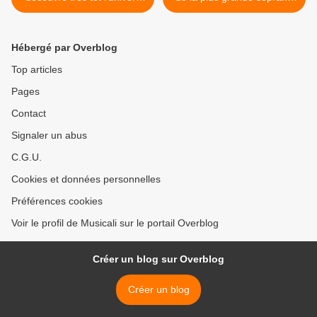
de la radio et désormais il
italienne qui fondera avec
s'apprête à sortir un album
son mari le centro
de grandes reprises
universale del bel canto >
Hébergé par Overblog
revisitées
Top articles
Pages
Contact
Signaler un abus
C.G.U.
Cookies et données personnelles
Préférences cookies
Voir le profil de Musicali sur le portail Overblog
Créer un blog sur Overblog
Créer un blog