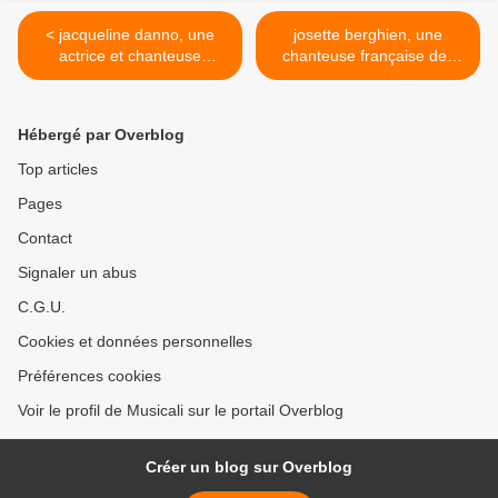
< jacqueline danno, une
josette berghien, une
actrice et chanteuse
chanteuse française des
française née au havre
années 1960 avec
dans une famille de marins,
notamment ce titre de gloire
une identité bretonne
"je vous salue paris" >
Hébergé par Overblog
importante à ses yeux
Top articles
Pages
Contact
Signaler un abus
C.G.U.
Cookies et données personnelles
Préférences cookies
Voir le profil de Musicali sur le portail Overblog
Créer un blog sur Overblog