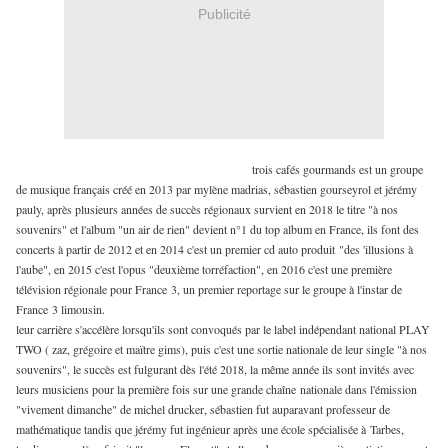
Publicité
trois cafés gourmands est un groupe
de musique français créé en 2013 par mylène madrias, sébastien gourseyrol et jérémy
pauly, après plusieurs années de succès régionaux survient en 2018 le titre "à nos
souvenirs" et l'album "un air de rien" devient n°1 du top album en France, ils font des
concerts à partir de 2012 et en 2014 c'est un premier cd auto produit "des 'illusions à
l'aube", en 2015 c'est l'opus "deuxième torréfaction", en 2016 c'est une première
télévision régionale pour France 3, un premier reportage sur le groupe à l'instar de
France 3 limousin.
leur carrière s'accélère lorsqu'ils sont convoqués par le label indépendant national PLAY
TWO ( zaz, grégoire et maïtre gims), puis c'est une sortie nationale de leur single "à nos
souvenirs", le succès est fulgurant dès l'été 2018, la même année ils sont invités avec
leurs musiciens pour la première fois sur une grande chaîne nationale dans l'émission
"vivement dimanche" de michel drucker, sébastien fut auparavant professeur de
mathématique tandis que jérémy fut ingénieur après une école spécialisée à Tarbes,