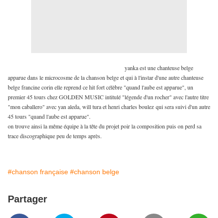
yanka est une chanteuse belge
apparue dans le microcosme de la chanson belge et qui à l'instar d'une autre chanteuse
belge francine corin elle reprend ce hit fort célèbre "quand l'aube est apparue", un
premier 45 tours chez GOLDEN MUSIC intitulé "légende d'un rocher" avec l'autre titre
"mon caballero" avec yan aleda, will tura et henri charles boulez
qui sera suivi d'un autre
45 tours "quand l'aube est apparue".
on trouve ainsi la même équipe à la tête du projet poir la composition puis on perd sa
trace discographique peu de temps après.
#chanson française
#chanson belge
Partager