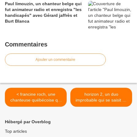
Paul limouzin, un chanteur belge qui
fut animateur radio et enregistra "les
handicapés" avec Gérard jaffrès et
Burt Blanca
Commentaires
Ajouter un commentaire
< francine roch, une
horizon 2, un duo
chanteuse québécoise qui
improbable qui se saisit de
fit carrière dans les années
ce titre en 1976 intitulé
1960 et victime de
"crois moi" et qui nous ravit
problèmes cardiaques elle
délicieusement >
Hébergé par Overblog
se mettait en retrait à partir
de 1966
Top articles