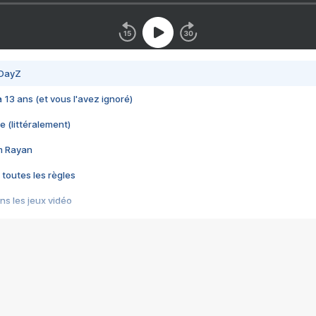
 DayZ
 a 13 ans (et vous l'avez ignoré)
e (littéralement)
im Rayan
 toutes les règles
s les jeux vidéo
us choquant de Rockstar ? - Le scandale BULLY
e plus moche de Steam
du RÊVE tourne au CAUCHEMAR
pendant 8 heures