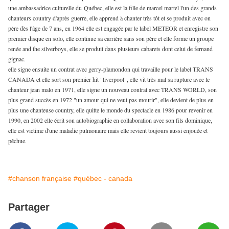
une ambassadrice culturelle du Québec, elle est la fille de marcel martel l'un des grands
chanteurs country d'après guerre, elle apprend à chanter très tôt et se produit avec on
père dès l'âge de 7 ans, en 1964 elle est engagée par le label METEOR et enregistre son
premier disque en solo, elle continue sa carrière sans son père et elle forme un groupe
renée and the silverboys, elle se produit dans plusieurs cabarets dont celui de fernand
gignac.
elle signe ensuite un contrat avec gerry-plamondon qui travaille pour le label TRANS
CANADA et elle sort son premier hit "liverpool", elle vit très mal sa rupture avec le
chanteur jean malo en 1971, elle signe un nouveau contrat avec TRANS WORLD, son
plus grand succès en 1972 "un amour qui ne veut pas mourir", elle devient de plus en
plus une chanteuse country, elle quitte le monde du spectacle en 1986 pour revenir en
1990, en 2002 elle écrit son autobiographie en collaboration avec son fils dominique,
elle est victime d'une maladie pulmonaire mais elle revient toujours aussi enjouée et
pêchue.
#chanson française
#québec - canada
Partager