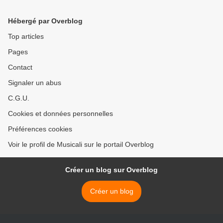
bien remplie s'adonne
western d'origine
définitivement à la chanson
québécoise des années
Hébergé par Overblog
1940 à 1980 >
Top articles
Pages
Contact
Signaler un abus
C.G.U.
Cookies et données personnelles
Préférences cookies
Voir le profil de Musicali sur le portail Overblog
Créer un blog sur Overblog
Créer un blog