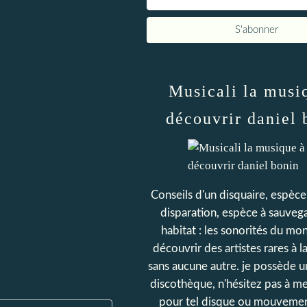
Musicali la musi
découvrir daniel 
Conseils d'un disquaire, espèce
disparation, espèce à sauvega
habitat : les sonorités du mo
découvrir des artistes rares à l
sans aucune autre. je possède 
discothèque, n'hésitez pas à 
pour tel disque ou mouvemen