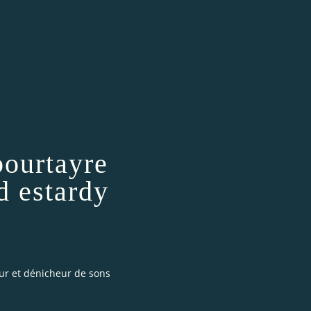
bourtayre
d estardy
eur et dénicheur de sons