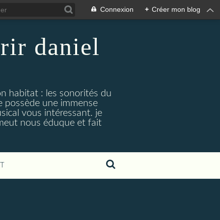
Connexion
+
Créer mon blog
rir daniel
n habitat : les sonorités du
. je possède une immense
cal vous intéressant. je
émeut nous éduque et fait
T