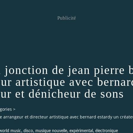
Publicité
a jonction de jean pierre 
eur artistique avec bernar
eur et dénicheur de sons
gories
>
re arrangeur et directeur artistique avec bernard estardy un créat
,
,
,
,
 world music
disco
musique nouvelle
expérimental
électronique