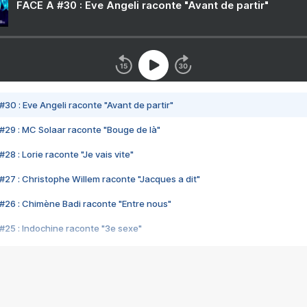
FACE A #30 : Eve Angeli raconte "Avant de partir"
#30 : Eve Angeli raconte "Avant de partir"
#29 : MC Solaar raconte "Bouge de là"
28 : Lorie raconte "Je vais vite"
#27 : Christophe Willem raconte "Jacques a dit"
#26 : Chimène Badi raconte "Entre nous"
#25 : Indochine raconte "3e sexe"
#24 : Zaho raconte "C'est chelou"
#23 : Patrick Bruel raconte "Au café des délices"
#22 : Kyo raconte "Le chemin"