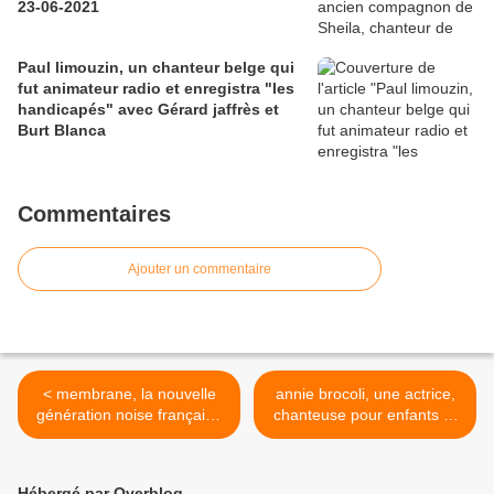
23-06-2021
Paul limouzin, un chanteur belge qui
fut animateur radio et enregistra "les
handicapés" avec Gérard jaffrès et
Burt Blanca
Commentaires
Ajouter un commentaire
< membrane, la nouvelle
annie brocoli, une actrice,
génération noise française
chanteuse pour enfants et
qui marche sur les pas du
animatrice québécoise, elle
post-hardcore et trouve son
commence sa carrière à
terreau avec le groupe
RADIO CANADA >
Hébergé par Overblog