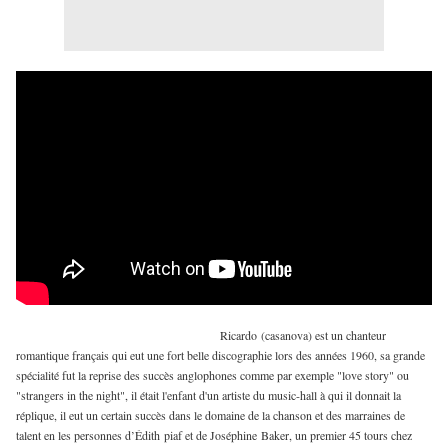
Ricardo (casanova) est un chanteur
romantique français qui eut une fort belle discographie lors des années 1960, sa grande
spécialité fut la reprise des succès anglophones comme par exemple "love story" ou
"strangers in the night", il était l'enfant d'un artiste du music-hall à qui il donnait la
réplique, il eut un certain succès dans le domaine de la chanson et des marraines de
talent en les personnes d’Édith piaf et de Joséphine Baker, un premier 45 tours chez