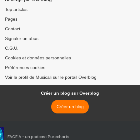
membrane
Top articles
Pages
Contact
Signaler un abus
C.G.U.
Cookies et données personnelles
Préférences cookies
Voir le profil de Musicali sur le portail Overblog
Créer un blog sur Overblog
Créer un blog
FACE A - un podcast Purecharts