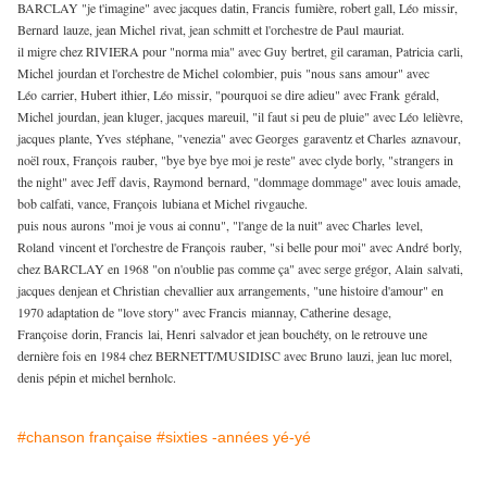
BARCLAY "je t'imagine" avec jacques datin, Francis fumière, robert gall, Léo missir,
Bernard lauze, jean Michel rivat, jean schmitt et l'orchestre de Paul mauriat.
il migre chez RIVIERA pour "norma mia" avec Guy bertret, gil caraman, Patricia carli,
Michel jourdan et l'orchestre de Michel colombier, puis "nous sans amour" avec
Léo carrier, Hubert ithier, Léo missir, "pourquoi se dire adieu" avec Frank gérald,
Michel jourdan, jean kluger, jacques mareuil, "il faut si peu de pluie" avec Léo lelièvre,
jacques plante, Yves stéphane, "venezia" avec Georges garaventz et Charles aznavour,
noël roux, François rauber, "bye bye bye moi je reste" avec clyde borly, "strangers in
the night" avec Jeff davis, Raymond bernard, "dommage dommage" avec louis amade,
bob calfati, vance, François lubiana et Michel rivgauche.
puis nous aurons "moi je vous ai connu", "l'ange de la nuit" avec Charles level,
Roland vincent et l'orchestre de François rauber, "si belle pour moi" avec André borly,
chez BARCLAY en 1968 "on n'oublie pas comme ça" avec serge grégor, Alain salvati,
jacques denjean et Christian chevallier aux arrangements, "une histoire d'amour" en
1970 adaptation de "love story" avec Francis miannay, Catherine desage,
Françoise dorin, Francis lai, Henri salvador et jean bouchéty, on le retrouve une
dernière fois en 1984 chez BERNETT/MUSIDISC avec Bruno lauzi, jean luc morel,
denis pépin et michel bernholc.
#chanson française
#sixties -années yé-yé