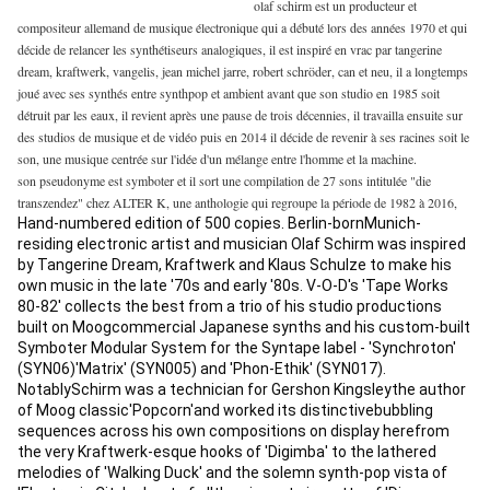
olaf schirm est un producteur et
compositeur allemand de musique électronique qui a débuté lors des années 1970 et qui
décide de relancer les synthétiseurs analogiques, il est inspiré en vrac par tangerine
dream, kraftwerk, vangelis, jean michel jarre, robert schröder, can et neu, il a longtemps
joué avec ses synthés entre synthpop et ambient avant que son studio en 1985 soit
détruit par les eaux, il revient après une pause de trois décennies, il travailla ensuite sur
des studios de musique et de vidéo puis en 2014 il décide de revenir à ses racines soit le
son, une musique centrée sur l'idée d'un mélange entre l'homme et la machine.
son pseudonyme est symboter et il sort une compilation de 27 sons intitulée "die
transzendez" chez ALTER K, une anthologie qui regroupe la période de 1982 à 2016,
Hand-numbered edition of 500 copies. Berlin-bornMunich-
residing electronic artist and musician Olaf Schirm was inspired 
by Tangerine Dream, Kraftwerk and Klaus Schulze to make his 
own music in the late '70s and early '80s. V-O-D's 'Tape Works 
80-82' collects the best from a trio of his studio productions 
built on Moogcommercial Japanese synths and his custom-built 
Symboter Modular System for the Syntape label - 'Synchroton' 
(SYN06)'Matrix' (SYN005) and 'Phon-Ethik' (SYN017). 
NotablySchirm was a technician for Gershon Kingsleythe author 
of Moog classic'Popcorn'and worked its distinctivebubbling 
sequences across his own compositions on display herefrom 
the very Kraftwerk-esque hooks of 'Digimba' to the lathered 
melodies of 'Walking Duck' and the solemn synth-pop vista of 