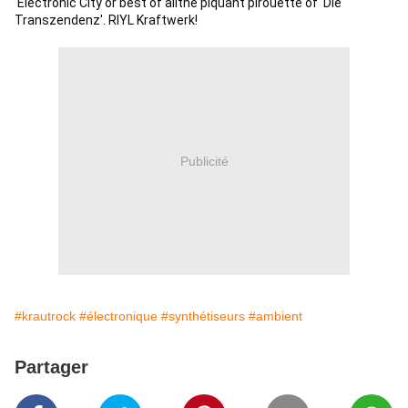
'Electronic City'or best of allthe piquant pirouette of 'Die 
Transzendenz'. RIYL Kraftwerk!
Publicité
#krautrock
#électronique
#synthétiseurs
#ambient
Partager