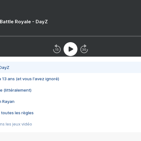
 Battle Royale - DayZ
 DayZ
 a 13 ans (et vous l'avez ignoré)
e (littéralement)
im Rayan
 toutes les règles
s les jeux vidéo
us choquant de Rockstar ? - Le scandale BULLY