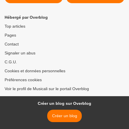
quitte à 96 ans après avoir
mouvance kitsch ave ce
été titulaire du grand orgue
titre emblématique "le
de la cathédrale de Nantes
moineau de paris" et
Hébergé par Overblog
de 1954 à 2012
l'apparition de son
orchestre >
Top articles
Pages
Contact
Signaler un abus
C.G.U.
Cookies et données personnelles
Préférences cookies
Voir le profil de Musicali sur le portail Overblog
Créer un blog sur Overblog
Créer un blog