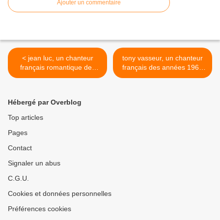
Ajouter un commentaire
< jean luc, un chanteur
tony vasseur, un chanteur
français romantique des
français des années 1960
années 1960 avec des
qui fit partie de groupes de
titres tels "tout au long de
rock et commettra un seul
mes jours" et "j'ai vu le train
et unique 45 tours >
Hébergé par Overblog
partir"
Top articles
Pages
Contact
Signaler un abus
C.G.U.
Cookies et données personnelles
Préférences cookies