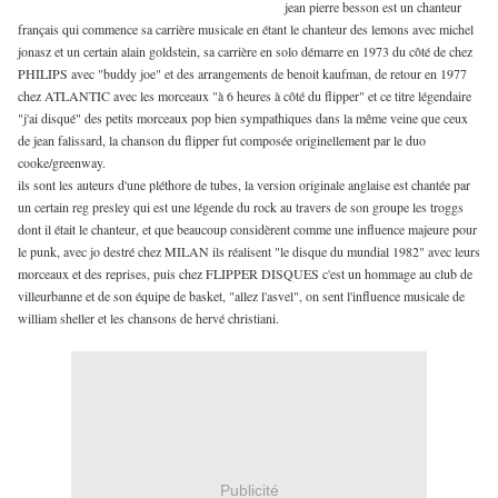
jean pierre besson est un chanteur
français qui commence sa carrière musicale en étant le chanteur des lemons avec michel
jonasz et un certain alain goldstein, sa carrière en solo démarre en 1973 du côté de chez
PHILIPS avec "buddy joe" et des arrangements de benoit kaufman, de retour en 1977
chez ATLANTIC avec les morceaux "à 6 heures à côté du flipper" et ce titre légendaire
"j'ai disqué" des petits morceaux pop bien sympathiques dans la même veine que ceux
de jean falissard, la chanson du flipper fut composée originellement par le duo
cooke/greenway.
ils sont les auteurs d'une pléthore de tubes, la version originale anglaise est chantée par
un certain reg presley qui est une légende du rock au travers de son groupe les troggs
dont il était le chanteur, et que beaucoup considèrent comme une influence majeure pour
le punk, avec jo destré chez MILAN ils réalisent "le disque du mundial 1982" avec leurs
morceaux et des reprises, puis chez FLIPPER DISQUES c'est un hommage au club de
villeurbanne et de son équipe de basket, "allez l'asvel", on sent l'influence musicale de
william sheller et les chansons de hervé christiani.
Publicité