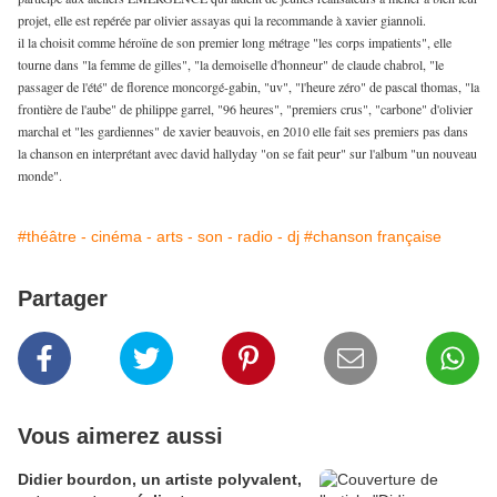
projet, elle est repérée par olivier assayas qui la recommande à xavier giannoli.
il la choisit comme héroïne de son premier long métrage "les corps impatients", elle
tourne dans "la femme de gilles", "la demoiselle d'honneur" de claude chabrol, "le
passager de l'été" de florence moncorgé-gabin, "uv", "l'heure zéro" de pascal thomas, "la
frontière de l'aube" de philippe garrel, "96 heures", "premiers crus", "carbone" d'olivier
marchal et "les gardiennes" de xavier beauvois, en 2010 elle fait ses premiers pas dans
la chanson en interprétant avec david hallyday "on se fait peur" sur l'album "un nouveau
monde".
#théâtre - cinéma - arts - son - radio - dj
#chanson française
Partager
Vous aimerez aussi
Didier bourdon, un artiste polyvalent,