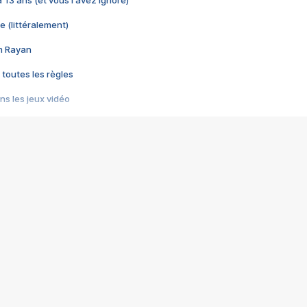
 a 13 ans (et vous l'avez ignoré)
e (littéralement)
im Rayan
 toutes les règles
s les jeux vidéo
us choquant de Rockstar ? - Le scandale BULLY
e plus moche de Steam
du RÊVE tourne au CAUCHEMAR
pendant 8 heures
it… à tort
umiliés par un jeu vidéo
ire - Final Fantasy 8
ti un empire - Age of Empires