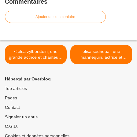
Commentaires
Ajouter un commentaire
< elsa zylberstein, une
elisa sednouai, une
grande actrice et chanteuse
mannequin, actrice et
française qui commença
chanteuse née en égypte
par faire de la danse
qui parle italien, anglais,
arabe, français et espagnol
Hébergé par Overblog
>
Top articles
Pages
Contact
Signaler un abus
C.G.U.
Cookies et données personnelles