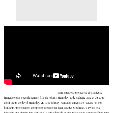
laura smet est une actrice et chanteuse
française plus spécifiquement fille de johnny Hallyday et de nathalie baye et du coup
demi-sœur de david Hallyday, en 1986 johnny Hallyday enregistre "Laura" en son
honneur, une chanson composée et écrite par jean jacques Goldman, à 19 ans elle
participe aux ateliers EMERGENCE qui aident de jeunes réalisateurs à mener à bien leur