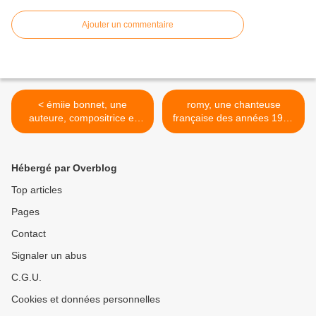
Ajouter un commentaire
< émiie bonnet, une
romy, une chanteuse
auteure, compositrice et
française des années 1970
interprète française au
au parcours éphémère et
parcours hors du commun
ce duo avec al "on est si
et à la voix rocailleuse
bien en france" >
Hébergé par Overblog
Top articles
Pages
Contact
Signaler un abus
C.G.U.
Cookies et données personnelles