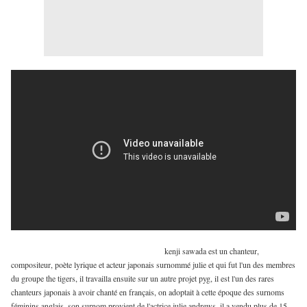
kenji sawada est un chanteur,
compositeur, poète lyrique et acteur japonais surnommé julie et qui fut l'un des membres
du groupe the tigers, il travailla ensuite sur un autre projet pyg, il est l'un des rares
chanteurs japonais à avoir chanté en français, on adoptait à cette époque des surnoms
féminins anglais, son surnom provient de l'actrice julie andrews, il a vendu plus de 15