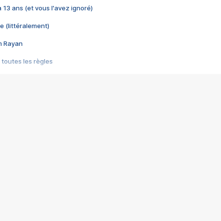
 a 13 ans (et vous l'avez ignoré)
e (littéralement)
im Rayan
 toutes les règles
s les jeux vidéo
us choquant de Rockstar ? - Le scandale BULLY
e plus moche de Steam
du RÊVE tourne au CAUCHEMAR
pendant 8 heures
it… à tort
umiliés par un jeu vidéo
ire - Final Fantasy 8