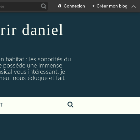
Connexion
+
Créer mon blog
rir daniel
n habitat : les sonorités du
. je possède une immense
cal vous intéressant. je
émeut nous éduque et fait
T