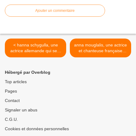
Ajouter un commentaire
< hanna schygulla, une
anna mouglalis, une actrice
actrice allemande qui sera
et chanteuse française
l'égérie de rainer werner
d'origine grecque qui étudie
fassbinder qui lui offrira ses
sous la direction de daniel
plus grands rôles
mesguich >
Hébergé par Overblog
Top articles
Pages
Contact
Signaler un abus
C.G.U.
Cookies et données personnelles