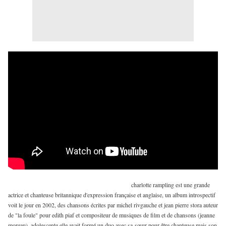
charlotte rampling est une grande
actrice et chanteuse britannique d'expression française et anglaise, un album introspectif
voit le jour en 2002, des chansons écrites par michel rivgauche et jean pierre stora auteur
de "la foule" pour edith piaf et compositeur de musiques de film et de chansons (jeanne
moreau), adolescente elle avait formé un duo avec sa
sœur pour être chanteuse mais son