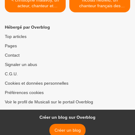
< christophe malavoy, un
nicolas neufeld, un
acteur, chanteur et
chanteur français des
réalisateur français qui
années 1970 avec une voix
excelle aussi dans le
à la tom jones sur une
théâtre
composition de michel
Hébergé par Overblog
delancray "catarina" >
Top articles
Pages
Contact
Signaler un abus
C.G.U.
Cookies et données personnelles
Préférences cookies
Voir le profil de Musicali sur le portail Overblog
Créer un blog sur Overblog
Créer un blog