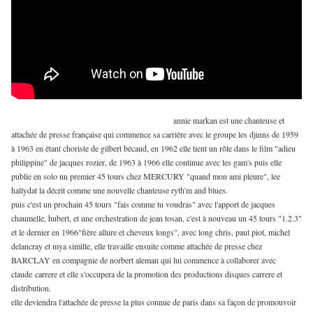
annie markan est une chanteuse et
attachée de presse française qui commence sa carrière avec le groupe les djinns de 1959
à 1963 en étant choriste de gilbert bécaud, en 1962 elle tient un rôle dans le film "adieu
philippine" de jacques rozier, de 1963 à 1966 elle continue avec les gam's puis elle
publie en solo un premier 45 tours chez MERCURY "quand mon ami pleure", lee
hallydat la décrit comme une nouvelle chanteuse ryth'm and blues.
puis c'est un prochain 45 tours "fais comme tu voudras" avec l'apport de jacques
chaumelle, hubert, et une orchestration de jean tosan, c'est à nouveau un 45 tours "1.2.3"
et le dernier en 1966"fière allure et cheveux longs", avec long chris, paul piot, michel
delancray et mya simille, elle travaille ensuite comme attachée de presse chez
BARCLAY en compagnie de norbert aleman qui lui commence à collaborer avec
claude carrere et elle s'occupera de la promotion des productions disques carrere et
distribution.
elle deviendra l'attachée de presse la plus connue de paris dans sa façon de promouvoir