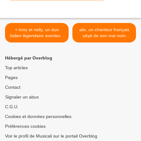
< tony et nelly, un duo
alix, un chanteur français
italien légendaire avecleurs
yéyé de son vrai nom
identités nelly fioramonti et
marcel saleur et son
tony cucchiara
véritable hit "j'ai mon
amérique" >
Hébergé par Overblog
Top articles
Pages
Contact
Signaler un abus
C.G.U.
Cookies et données personnelles
Préférences cookies
Voir le profil de Musicali sur le portail Overblog