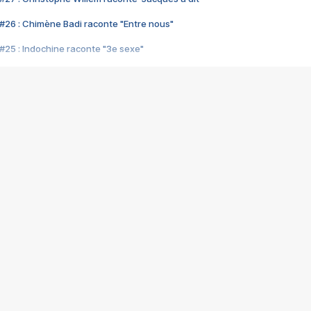
#26 : Chimène Badi raconte "Entre nous"
#25 : Indochine raconte "3e sexe"
#24 : Zaho raconte "C'est chelou"
#23 : Patrick Bruel raconte "Au café des délices"
#22 : Kyo raconte "Le chemin"
#21 : Nolwenn Leroy raconte "Cassé"
#20 : Patrick Hernandez raconte "Born to be alive"
#19 : Lorie raconte "Près de moi"
#18 : Michael Jones raconte "A nos actes manqués" (avec Jean-Jacque
#17 : Khaled raconte "Aïcha"
#16 : Corneille raconte "Parce qu'on vient de loin"
#15 : Indochine raconte "L'aventurier"