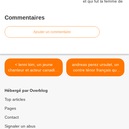
Commentaires
Ajouter un commentaire
< lenni kim, un jeune
andreas perez ursulet, un
chanteur et acteur canadien
contre ténor français qui
qui dès son plus jeune âge
remporte à 16 ans la
imite les chanteurs qu'il voit
cinquième saison du
à la télévision
concours "prodiges" >
Hébergé par Overblog
Top articles
Pages
Contact
Signaler un abus