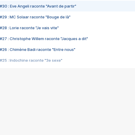
#30 : Eve Angeli raconte "Avant de partir"
#29 : MC Solaar raconte "Bouge de là"
28 : Lorie raconte "Je vais vite"
#27 : Christophe Willem raconte "Jacques a dit"
#26 : Chimène Badi raconte "Entre nous"
#25 : Indochine raconte "3e sexe"
#24 : Zaho raconte "C'est chelou"
#23 : Patrick Bruel raconte "Au café des délices"
#22 : Kyo raconte "Le chemin"
#21 : Nolwenn Leroy raconte "Cassé"
#20 : Patrick Hernandez raconte "Born to be alive"
#19 : Lorie raconte "Près de moi"