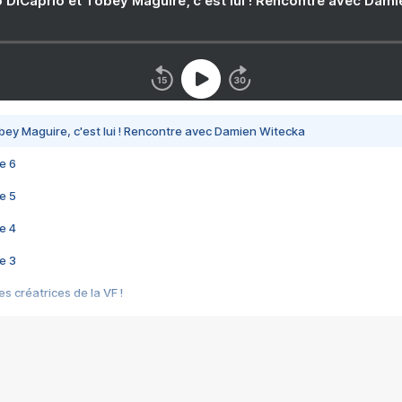
 DiCaprio et Tobey Maguire, c'est lui ! Rencontre avec Dam
bey Maguire, c'est lui ! Rencontre avec Damien Witecka
e 6
e 5
e 4
e 3
s créatrices de la VF !
e 2
e 1
e Mektoub My Love arrive enfin ! Rencontre avec Shaïn Boumedine et Sal