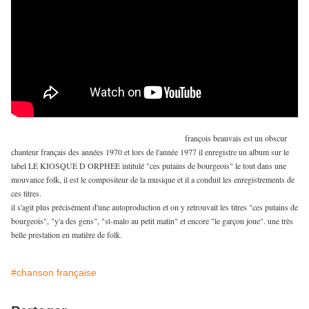
françois beauvais est un obscur
chanteur français des années 1970 et lors de l'année 1977 il enregistre un album sur le
label LE KIOSQUE D ORPHEE intitulé "ces putains de bourgeois" le tout dans une
mouvance folk, il est le compositeur de la musique et il a conduit les enregistrements de
ces titres.
il s'agit plus précisément d'une autoproduction et on y retrouvait les titres "ces putains de
bourgeois", "y'a des gens", "st-malo au petit matin" et encore "le garçon joue". une très
belle prestation en matière de folk.
#chanson française