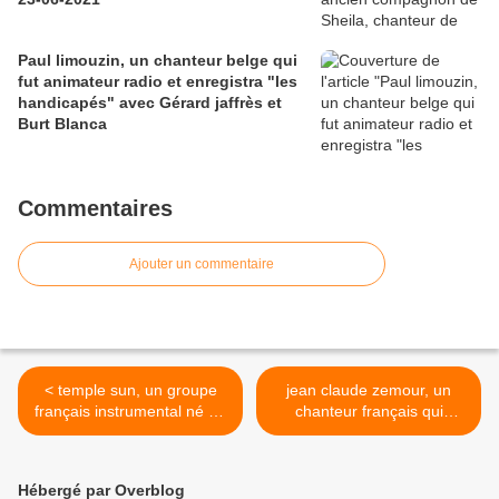
Paul limouzin, un chanteur belge qui
fut animateur radio et enregistra "les
handicapés" avec Gérard jaffrès et
Burt Blanca
Commentaires
Ajouter un commentaire
< temple sun, un groupe
jean claude zemour, un
français instrumental né en
chanteur français qui
1971 avec au départ un
symbolise cette part
saxphoniste et deux
obscure de la variété dans
percussionnistes
les années 1970 et 1980 >
Hébergé par Overblog