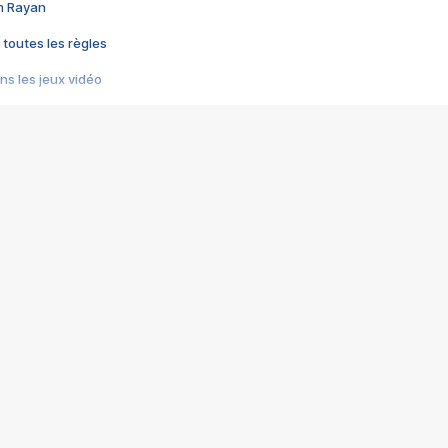
im Rayan
 toutes les règles
s les jeux vidéo
us choquant de Rockstar ? - Le scandale BULLY
e plus moche de Steam
du RÊVE tourne au CAUCHEMAR
pendant 8 heures
it… à tort
umiliés par un jeu vidéo
ire - Final Fantasy 8
ti un empire - Age of Empires
story DOFUS
tard, il crée l'un des pires jeux de tous les temps, MindsEye.