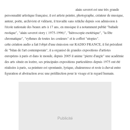
alain saverot est une très grande
personnalité artistique française, il est artiste peintre, photographe, créateur de musique,
auteur, poète, archiviste et vidéaste, il travaille sans relâche depuis son admission à
l'école nationale des beaux arts à 17 ans, en musique il a notamment publié "ballade
rustique", "alain saverot story ( 1975-1996)", "hiéroscopie exotérique", "la fête
chromatique", "rythmes de toutes les couleurs" et le coffret "utopies".
cette création audio a fait l'objet d'une émission sur RADIO FRANCE, il fut président
de "bilan de l'art contemporain", il a organisé de grandes expositions d'artistes
européens à paris et dans le monde, depuis 2005 il anime "pierre d'angle" une académie
des arts située en lozère, ses principales expositions particulières depuis 1975 ont été
réalisées à paris, sa peinture est spontanée, lyrique, chaleureuse et reste à cheval entre
figuration et abstraction avec une prédilection pour le visage et le regard humain.
Publicité