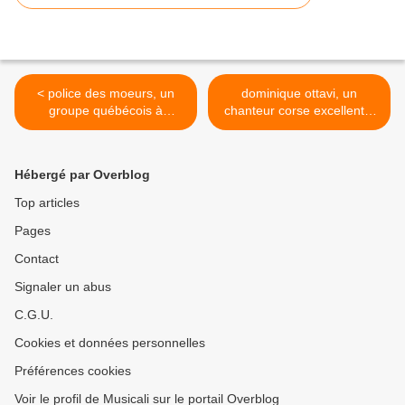
< police des moeurs, un
dominique ottavi, un
groupe québécois à
chanteur corse excellent à
dominante synth-punk et
la mémoire vive, interprète-
cold wave pour un premier
compositeur qui débuta
maxi dès 2011
avec l'album "julius" en
Hébergé par Overblog
1976 >
Top articles
Pages
Contact
Signaler un abus
C.G.U.
Cookies et données personnelles
Préférences cookies
Voir le profil de Musicali sur le portail Overblog