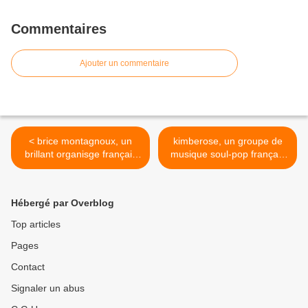
Commentaires
Ajouter un commentaire
< brice montagnoux, un
kimberose, un groupe de
brillant organisge français
musique soul-pop français
lauréat du concours
créé en 2015 avec kimberly
international d'orgue xavier
rose kitson mills qui voulait
darasse de toulouse
être profileuse >
Hébergé par Overblog
Top articles
Pages
Contact
Signaler un abus