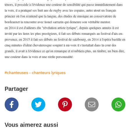
ténors, il possède à l'évidence une couleur de sensibilité qui passe immédiatement dans
la voix, il a pratiqué ses huit ans de rugby avec les copains, autre atout un français
princier où l'on n'entend que la langue, des études de musique au conservatoire de
bordeauxet la rencontre avec lionel sarrazin qui demeure son véritable mentor.
en 2014 il est d'ailleurs élu "révélation artiste lyrique", depuis quelques années il est
invité par les lieux les plus prestigieux, il fait ses débuts remarqués au festival d'aix-en-
provence, en 2015 il fait ses débuts au festival de salzbourg, en 2014 à l'opéra bastille en
cinq minutes d'idéal chevaleresque soupiré à mi-voix il s'installait dans la cour des
grands, il avait à l'évidence ce qu'on remarque et n'oubliera plus, un timbre, un bien dire,
une couleur dans la voix et une réelle personnalité.
#chanteuses - chanteurs lyriques
Partager
Vous aimerez aussi