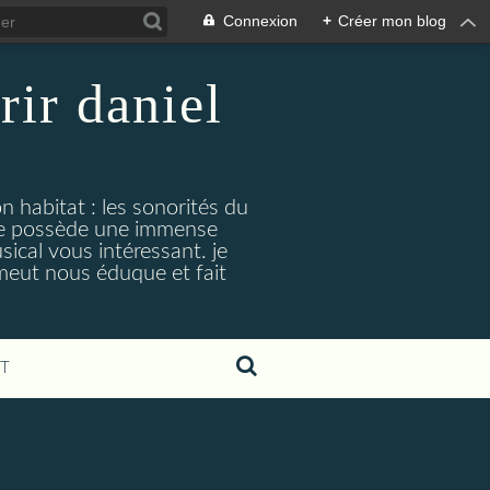
Connexion
+
Créer mon blog
rir daniel
n habitat : les sonorités du
. je possède une immense
cal vous intéressant. je
émeut nous éduque et fait
T