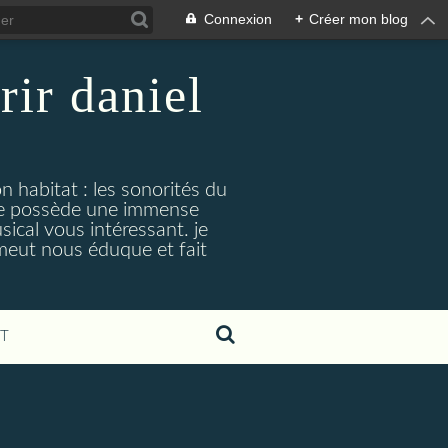
Connexion
+
Créer mon blog
rir daniel
n habitat : les sonorités du
. je possède une immense
cal vous intéressant. je
émeut nous éduque et fait
T