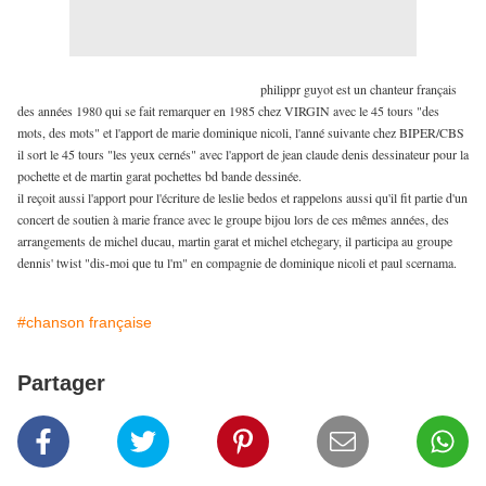
philippr guyot est un chanteur français
des années 1980 qui se fait remarquer en 1985 chez VIRGIN avec le 45 tours "des
mots, des mots" et l'apport de marie dominique nicoli, l'anné suivante chez BIPER/CBS
il sort le 45 tours "les yeux cernés" avec l'apport de jean claude denis dessinateur pour la
pochette et de martin garat pochettes bd bande dessinée.
il reçoit aussi l'apport pour l'écriture de leslie bedos et rappelons aussi qu'il fit partie d'un
concert de soutien à marie france avec le groupe bijou lors de ces mêmes années, des
arrangements de michel ducau, martin garat et michel etchegary, il participa au groupe
dennis' twist "dis-moi que tu l'm" en compagnie de dominique nicoli et paul scernama.
#chanson française
Partager