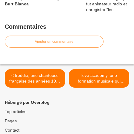
Burt Blanca
Commentaires
Ajouter un commentaire
< freddie, une chanteuse
love academy, une
française des années 1980
formation musicale qui
et son hit de pierre delanoë
survit le temps d'une
et françois valéry "quand
chanson en 1984 "I love
une femme chante"
you ma chérie" >
Hébergé par Overblog
Top articles
Pages
Contact