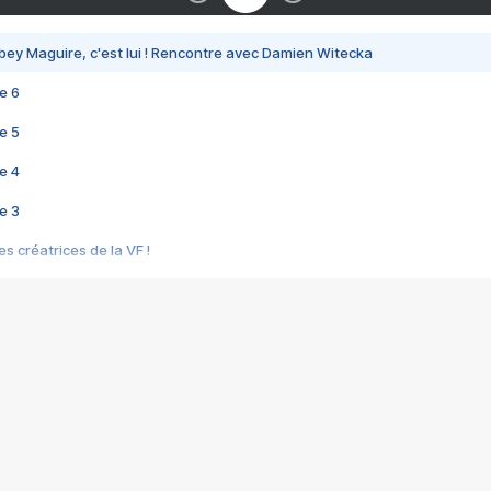
bey Maguire, c'est lui ! Rencontre avec Damien Witecka
e 6
e 5
e 4
e 3
s créatrices de la VF !
e 2
e 1
e Mektoub My Love arrive enfin ! Rencontre avec Shaïn Boumedine et Sal
i : après Toni en famille
elle réalise le bouleversant Dites lui que je l'aime
ais ! Rencontre autour de Vie privée de Rebecca Zlotowski