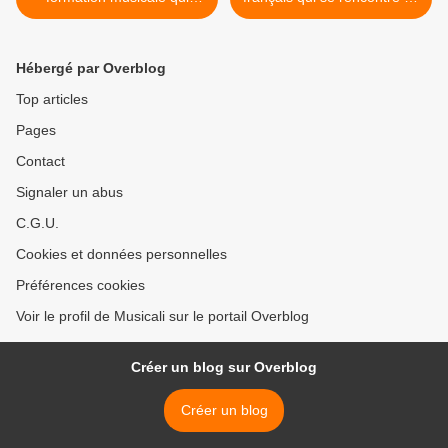
survit le temps d'une
2000 et qui veut être dans
chanson en 1984 "I love
la lignée de téléphone et
you ma chérie"
noir désir >
Hébergé par Overblog
Top articles
Pages
Contact
Signaler un abus
C.G.U.
Cookies et données personnelles
Préférences cookies
Voir le profil de Musicali sur le portail Overblog
Créer un blog sur Overblog
Créer un blog