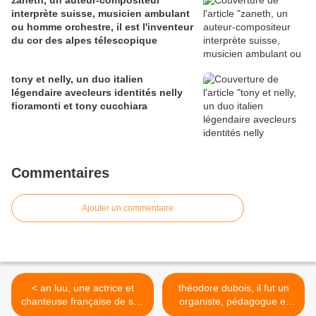
zaneth, un auteur-compositeur
interprète suisse, musicien ambulant
ou homme orchestre, il est l'inventeur
du cor des alpes télescopique
tony et nelly, un duo italien
légendaire avecleurs identités nelly
fioramonti et tony cucchiara
Commentaires
Ajouter un commentaire
< an luu, une actrice et
théodore dubois, il fut un
chanteuse française de son
organiste, pédagogue et
vrai nom thuy an luu qui
compositeur français,