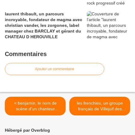
laurent thibault, un parcours
incroyable, fondateur de magma avec
christian vander, les zorgones, label
manager chez BARCLAY et gérant du
CHATEAU D HEROUVILLE
Commentaires
Ajouter un commentaire
< benjamin, le nom de
les frenchies, un groupe
scène d'un chanteur
français de Villejuif des
français beatnik des années
années 1970 qui flanchait
1960 qui fut le premier a
sur l'Amérique jouant un
interpréter lanzmann et
rock bruyant et hargneux >
Hébergé par Overblog
Dutronc