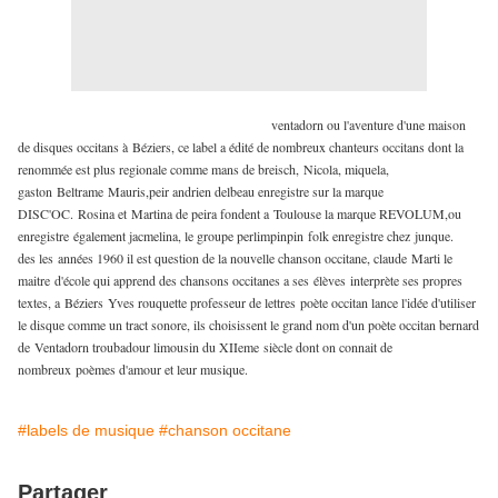
ventadorn ou l'aventure d'une maison
de disques occitans à
Béziers, ce label a édité de nombreux chanteurs occitans dont la
renommée est plus regionale comme mans de breisch, Nicola, miquela,
gaston Beltrame Mauris,peir andrien delbeau enregistre sur la marque
DISC'OC. Rosina et Martina de peira fondent a Toulouse la marque REVOLUM,ou
enregistre également jacmelina, le groupe perlimpinpin folk enregistre chez junque.
des les années 1960 il est question de la nouvelle chanson occitane, claude Marti le
maitre d'école qui apprend des chansons occitanes a ses élèves interprète ses propres
textes, a Béziers Yves rouquette professeur de lettres poète occitan lance l'idée d'utiliser
le disque comme un tract sonore, ils choisissent le grand nom d'un poète occitan bernard
de Ventadorn troubadour limousin du XIIeme siècle dont on connait de
nombreux poèmes d'amour et leur musique.
#labels de musique
#chanson occitane
Partager