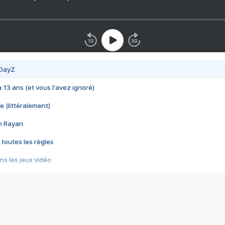
 DayZ
 a 13 ans (et vous l'avez ignoré)
e (littéralement)
im Rayan
 toutes les règles
s les jeux vidéo
us choquant de Rockstar ? - Le scandale BULLY
e plus moche de Steam
du RÊVE tourne au CAUCHEMAR