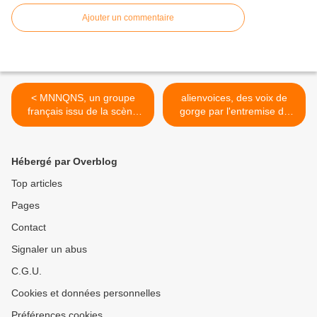
Ajouter un commentaire
< MNNQNS, un groupe
alienvoices, des voix de
français issu de la scène
gorge par l'entremise de
indé rouennaise avec son
kolja simon et de felix
chanteur et guitariste adrien
mönnich, ils sont en duo
dépinay
depuis 2006 >
Hébergé par Overblog
Top articles
Pages
Contact
Signaler un abus
C.G.U.
Cookies et données personnelles
Préférences cookies