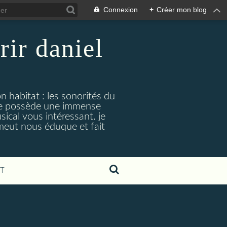
Connexion
+
Créer mon blog
rir daniel
n habitat : les sonorités du
. je possède une immense
cal vous intéressant. je
émeut nous éduque et fait
T