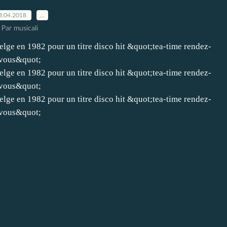
3.04.2018
…
Par musicali