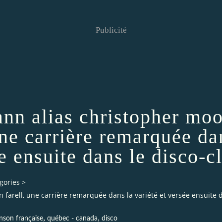
Publicité
ann alias christopher moo
 une carrière remarquée da
ée ensuite dans le disco-c
gories
>
n farell, une carrière remarquée dans la variété et versée ensuite 
,
,
nson française
québec - canada
disco