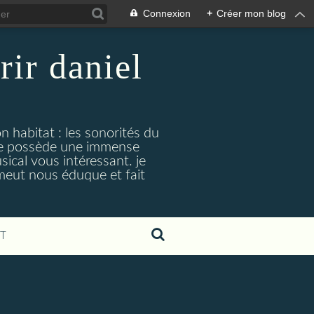
Connexion
+
Créer mon blog
rir daniel
n habitat : les sonorités du
. je possède une immense
cal vous intéressant. je
émeut nous éduque et fait
T