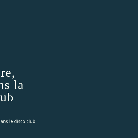
re,
ns la
lub
dans le disco-club