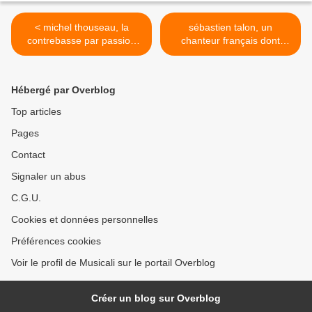
< michel thouseau, la
sébastien talon, un
contrebasse par passion
chanteur français dont
pour ce musicien classique,
l'univers oscille entre pop,
de jazz et d'improvisations
jazz et chanson en anglais,
et aussi danseur
espagnol et français >
Hébergé par Overblog
Top articles
Pages
Contact
Signaler un abus
C.G.U.
Cookies et données personnelles
Préférences cookies
Voir le profil de Musicali sur le portail Overblog
Créer un blog sur Overblog