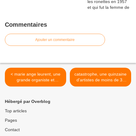
Commentaires
Ajouter un commentaire
< marie ange leurent, une
catastrophe, une quinzaine
grande organiste et
d'artistes de moins de 30
pédagogue française
ans et produits par bertrand
spécialisée dans l'orgue à 4
burgalat et son label
mains avec éric lebrun
TRICATEL >
Hébergé par Overblog
Top articles
Pages
Contact