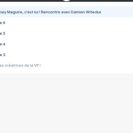
bey Maguire, c'est lui ! Rencontre avec Damien Witecka
e 6
e 5
e 4
e 3
s créatrices de la VF !
e 2
e 1
e Mektoub My Love arrive enfin ! Rencontre avec Shaïn Boumedine et Sal
i : après Toni en famille
elle réalise le bouleversant Dites lui que je l'aime
ais ! Rencontre autour de Vie privée de Rebecca Zlotowski