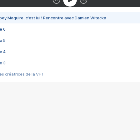
bey Maguire, c'est lui ! Rencontre avec Damien Witecka
e 6
e 5
e 4
e 3
s créatrices de la VF !
e 2
e 1
e Mektoub My Love arrive enfin ! Rencontre avec Shaïn Boumedine et Sal
i : après Toni en famille
elle réalise le bouleversant Dites lui que je l'aime