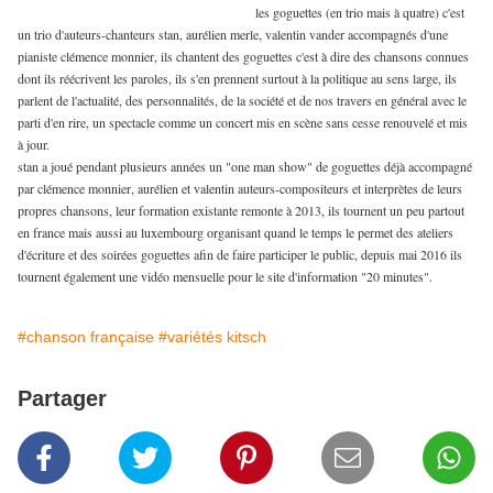
les goguettes (en trio mais à quatre) c'est
un trio d'auteurs-chanteurs stan, aurélien merle, valentin vander accompagnés d'une
pianiste clémence monnier, ils chantent des goguettes c'est à dire des chansons connues
dont ils réécrivent les paroles, ils s'en prennent surtout à la politique au sens large, ils
parlent de l'actualité, des personnalités, de la société et de nos travers en général avec le
parti d'en rire, un spectacle comme un concert mis en scène sans cesse renouvelé et mis
à jour.
stan a joué pendant plusieurs années un "one man show" de goguettes déjà accompagné
par clémence monnier, aurélien et valentin auteurs-compositeurs et interprètes de leurs
propres chansons, leur formation existante remonte à 2013, ils tournent un peu partout
en france mais aussi au luxembourg organisant quand le temps le permet des ateliers
d'écriture et des soirées goguettes afin de faire participer le public, depuis mai 2016 ils
tournent également une vidéo mensuelle pour le site d'information "20 minutes".
#chanson française
#variétés kitsch
Partager