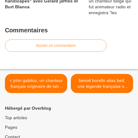
handicapés" avec Gérard jaffrès et
Burt Blanca
Commentaires
Ajouter un commentaire
< john gabilou, un chanteur
benoit burello alias bed,
français originaire de tahiti
une légende française se
qui a représenté la france
rapportant à mark hollis et
au concours de l'eurovision
robert wyatt, des mélodies
à l'instar de xtc ou des high
Hébergé par Overblog
llamas >
Top articles
Pages
Contact