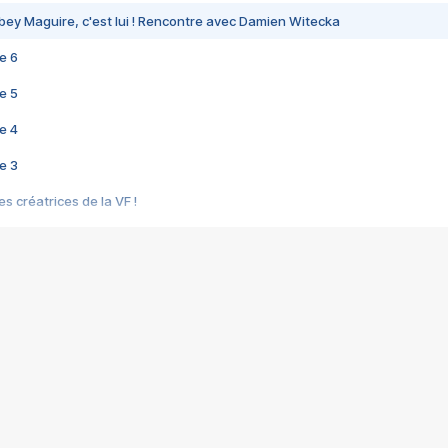
bey Maguire, c'est lui ! Rencontre avec Damien Witecka
e 6
e 5
e 4
e 3
s créatrices de la VF !
e 2
e 1
e Mektoub My Love arrive enfin ! Rencontre avec Shaïn Boumedine et Sal
i : après Toni en famille
elle réalise le bouleversant Dites lui que je l'aime
ais ! Rencontre autour de Vie privée de Rebecca Zlotowski