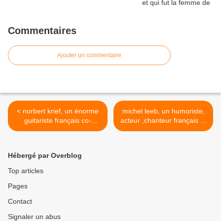
Commentaires
Ajouter un commentaire
< norbert krief, un énorme
michel leeb, un humoriste,
guitariste français co-
acteur ,chanteur français et
fondateur du groupe trust,
féru de musique en
guitariste attitré de johnny
particulier de jazz et de
hallyday et jamme avec
swing >
Hébergé par Overblog
chris spedding
Top articles
Pages
Contact
Signaler un abus