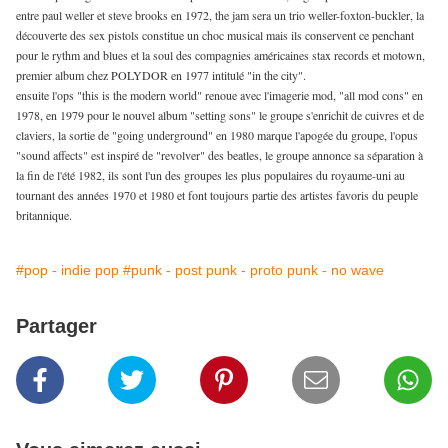
entre paul weller et steve brooks en 1972, the jam sera un trio weller-foxton-buckler, la
découverte des sex pistols constitue un choc musical mais ils conservent ce penchant
pour le rythm and blues et la soul des compagnies américaines stax records et motown,
premier album chez POLYDOR en 1977 intitulé "in the city".
ensuite l'ops "this is the modern world" renoue avec l'imagerie mod, "all mod cons" en
1978, en 1979 pour le nouvel album "setting sons" le groupe s'enrichit de cuivres et de
claviers, la sortie de "going underground" en 1980 marque l'apogée du groupe, l'opus
"sound affects" est inspiré de "revolver" des beatles, le groupe annonce sa séparation à
la fin de l'été 1982, ils sont l'un des groupes les plus populaires du royaume-uni au
tournant des années 1970 et 1980 et font toujours partie des artistes favoris du peuple
britannique.
#pop - indie pop
#punk - post punk - proto punk - no wave
Partager