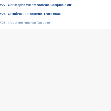
#27 : Christophe Willem raconte "Jacques a dit"
#26 : Chimène Badi raconte "Entre nous"
#25 : Indochine raconte "3e sexe"
#24 : Zaho raconte "C'est chelou"
#23 : Patrick Bruel raconte "Au café des délices"
#22 : Kyo raconte "Le chemin"
#21 : Nolwenn Leroy raconte "Cassé"
#20 : Patrick Hernandez raconte "Born to be alive"
#19 : Lorie raconte "Près de moi"
#18 : Michael Jones raconte "A nos actes manqués" (avec Jean-Jacque
#17 : Khaled raconte "Aïcha"
#16 : Corneille raconte "Parce qu'on vient de loin"