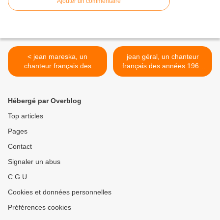
Ajouter un commentaire
< jean mareska, un
jean géral, un chanteur
chanteur français des
français des années 1960
années 1960 qui devint
et 1970 avec alain goraguer
producteur de taï phong,
aux arrangements et à la
philippe lavil et week-end
direction >
Hébergé par Overblog
millionnaire
Top articles
Pages
Contact
Signaler un abus
C.G.U.
Cookies et données personnelles
Préférences cookies