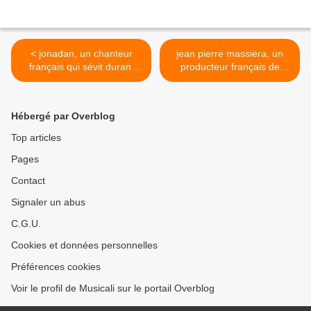
< jonadan, un chanteur
jean pierre massiera, un
français qui sévit durant
producteur français de
l'année 1967 dans un style
génie, le pendant de joe
folk-rock et garage-rock
meek après avoir été
guitariste de michele torr et
Hébergé par Overblog
de claude françois >
Top articles
Pages
Contact
Signaler un abus
C.G.U.
Cookies et données personnelles
Préférences cookies
Voir le profil de Musicali sur le portail Overblog