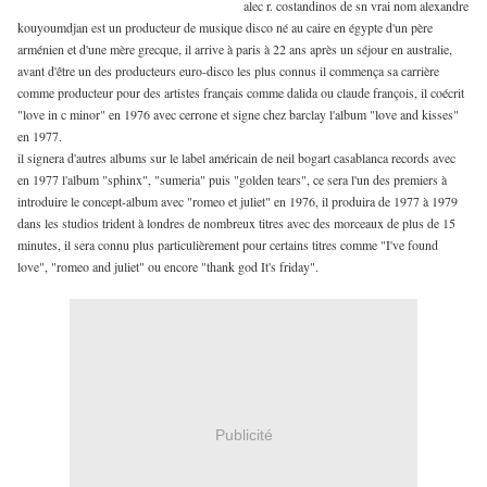
alec r. costandinos de sn vrai nom alexandre
kouyoumdjan est un producteur de musique disco né au caire en égypte d'un père
arménien et d'une mère grecque, il arrive à paris à 22 ans après un séjour en australie,
avant d'être un des producteurs euro-disco les plus connus il commença sa carrière
comme producteur pour des artistes français comme dalida ou claude françois, il coécrit
"love in c minor" en 1976 avec cerrone et signe chez barclay l'album "love and kisses"
en 1977.
il signera d'autres albums sur le label américain de neil bogart casablanca records avec
en 1977 l'album "sphinx", "sumeria" puis "golden tears", ce sera l'un des premiers à
introduire le concept-album avec "romeo et juliet" en 1976, il produira de 1977 à 1979
dans les studios trident à londres de nombreux titres avec des morceaux de plus de 15
minutes, il sera connu plus particulièrement pour certains titres comme "I've found
love", "romeo and juliet" ou encore "thank god It's friday".
Publicité