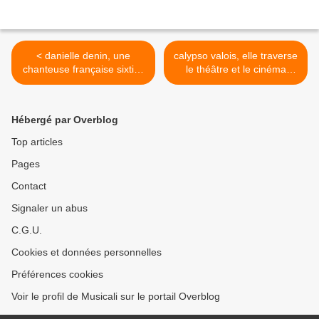
< danielle denin, une
calypso valois, elle traverse
chanteuse française sixties
le théâtre et le cinéma
qui se fit connaitre avec ses
avant de céder aux sirènes
reprises des beatles dont
pop comme jadis ses
"michelle"
parents elli et jacno >
Hébergé par Overblog
Top articles
Pages
Contact
Signaler un abus
C.G.U.
Cookies et données personnelles
Préférences cookies
Voir le profil de Musicali sur le portail Overblog