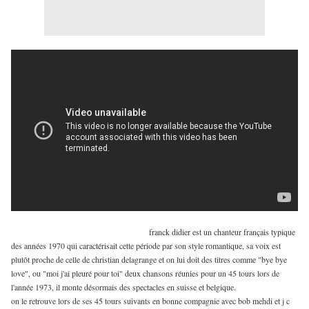
franck didier est un chanteur français typique
des années 1970 qui caractérisait cette période par son style romantique, sa voix est
plutôt proche de celle de christian delagrange et on lui doit des titres comme "bye bye
love", ou "moi j'ai pleuré pour toi" deux chansons réunies pour un 45 tours lors de
l'année 1973, il monte désormais des spectacles en suisse et belgique.
on le retrouve lors de ses 45 tours suivants en bonne compagnie avec bob mehdi et j c