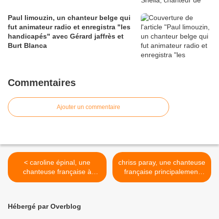
Paul limouzin, un chanteur belge qui
fut animateur radio et enregistra "les
handicapés" avec Gérard jaffrès et
Burt Blanca
Commentaires
Ajouter un commentaire
< caroline épinal, une
chriss paray, une chanteuse
chanteuse française à
française principalement
tendance folk des années
issue de ces années 1970 à
1980 qui s'accompagnait de
la carrière éphémère >
sa guitare
Hébergé par Overblog