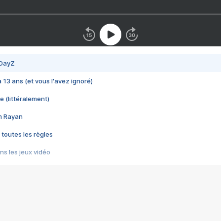
 DayZ
 a 13 ans (et vous l'avez ignoré)
e (littéralement)
im Rayan
 toutes les règles
s les jeux vidéo
us choquant de Rockstar ? - Le scandale BULLY
e plus moche de Steam
du RÊVE tourne au CAUCHEMAR