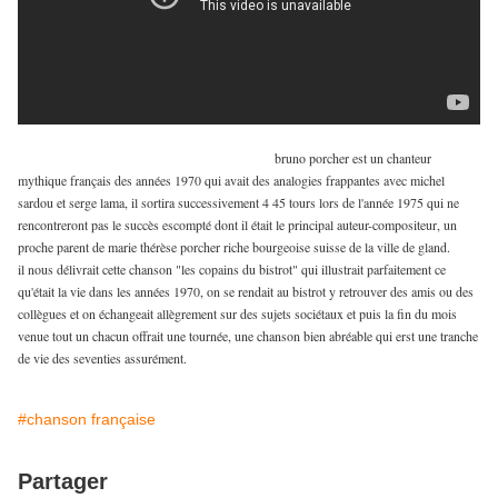
bruno porcher est un chanteur
mythique français des années 1970 qui avait des analogies frappantes avec michel
sardou et serge lama, il sortira successivement 4 45 tours lors de l'année 1975 qui ne
rencontreront pas le succès escompté dont il était le principal auteur-compositeur, un
proche parent de marie thérèse porcher riche bourgeoise suisse de la ville de gland.
il nous délivrait cette chanson "les copains du bistrot" qui illustrait parfaitement ce
qu'était la vie dans les années 1970, on se rendait au bistrot y retrouver des amis ou des
collègues et on échangeait allègrement sur des sujets sociétaux et puis la fin du mois
venue tout un chacun offrait une tournée, une chanson bien abréable qui erst une tranche
de vie des seventies assurément.
#chanson française
Partager