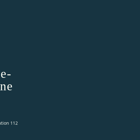
re-
nne
ation 112