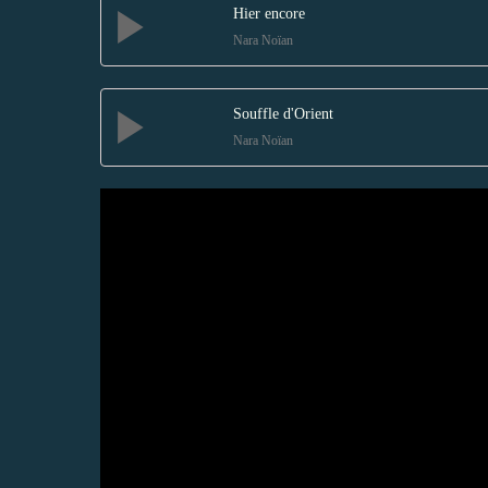
Hier encore
Nara Noïan
Souffle d'Orient
Nara Noïan