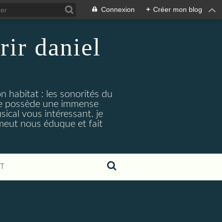
Connexion
+
Créer mon blog
rir daniel
n habitat : les sonorités du
. je possède une immense
cal vous intéressant. je
émeut nous éduque et fait
T