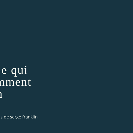
se qui
amment
n
s de serge franklin