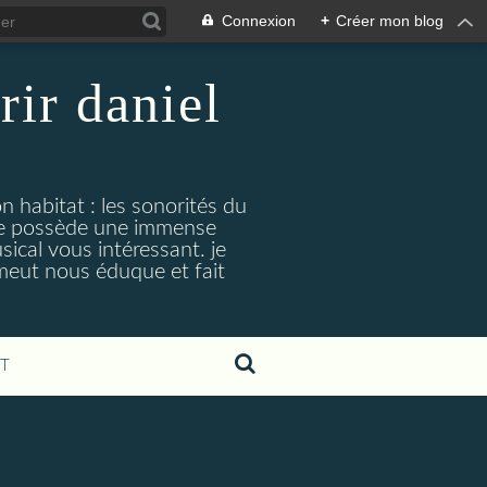
Connexion
+
Créer mon blog
rir daniel
n habitat : les sonorités du
. je possède une immense
cal vous intéressant. je
émeut nous éduque et fait
T