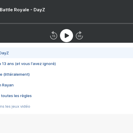
 Battle Royale - DayZ
 DayZ
 a 13 ans (et vous l'avez ignoré)
e (littéralement)
im Rayan
 toutes les règles
s les jeux vidéo
us choquant de Rockstar ? - Le scandale BULLY
e plus moche de Steam