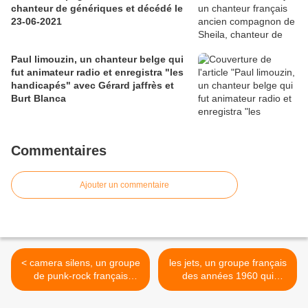
chanteur de génériques et décédé le
23-06-2021
Paul limouzin, un chanteur belge qui
fut animateur radio et enregistra "les
handicapés" avec Gérard jaffrès et
Burt Blanca
Commentaires
Ajouter un commentaire
< camera silens, un groupe
les jets, un groupe français
de punk-rock français
des années 1960 qui
originaire de bordeaux, un
composèrent les chansons
groupe actif entre 1981 et
du film mamaia >