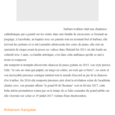
barbara weldens était une chanteuse
saltimbanque qui a grandi sur les routes dans une famille de circassiens se formant au
jonglage, à l'acrobatie, au trapèze avec ses parents tout en écoutant brel et barbara, elle
écrivait des poèmes et se mit à prendre adolescente des cours de piano, elle crée un
spectacle de cirque avant de poser ses valises dans l'hérault fin 2011 où elle fonde un
collectif avec 3 amis, sa famille artistique, c'est dans cette ambiance qu'elle se met à
écrire et composer.
elle remporte le tremplin découverte chanson de pause guitare en 2015, son style précise
t'elle: "le suis un slam qui palpite, un tango en colère, un rock qui se brise", ses mots et
son incroyable présence scénique mettent tout le monde d'accord au pic de la chanson
d'or à tarbes, fin 2016 elle remporte plusieurs prix dont la révélation scène de l'académie
charles cros, son premier album "le grand H de l'homme" sort en février 2017, cette
belle artiste prometteuse n'aura pas eu le temps de se faire connaitre du grand public car
elle s'écroule sur scène ce 19 juillet 2017 victime d'une électrocution.
#chanson française