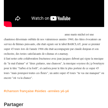
anne marie michel est une
chanteuse désormais oubliée de nos valeureuses années 1960, des titres évocateurs au
service de thèmes puissants, elle était signée sur le label BARCLAY, pour ce premier
super 45 tours lors de l'année 1966 elle était accompagnée par claude denjean et son
orchestre, des textes satisfaisants de r.dumas et e.marnay.
il faut noter cette collaboration fructueuse avec jean jacques debout qui signe la musique
de "le mal d'aimer" et "deux guitares, une chanson", la musique soyeuse de j p bourtayre
pour le titre "l'arbre et la forêt", et canfora pour le titre le plus porteur de ce super 45
tours "mais pourquoi toutes ces fleurs", un autre super 45 tours "tu vas me manquer" ou
encore "où va la chance".
#chanson française
#sixties -années yé-yé
Partager