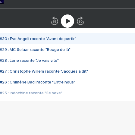
#30 : Eve Angeli raconte "Avant de partir"
#29 : MC Solaar raconte "Bouge de là"
28 : Lorie raconte "Je vais vite"
#27 : Christophe Willem raconte "Jacques a dit"
#26 : Chimène Badi raconte "Entre nous"
#25 : Indochine raconte "3e sexe"
#24 : Zaho raconte "C'est chelou"
#23 : Patrick Bruel raconte "Au café des délices"
#22 : Kyo raconte "Le chemin"