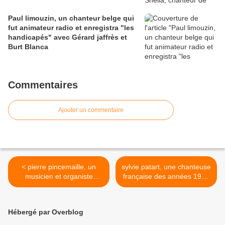
Paul limouzin, un chanteur belge qui
fut animateur radio et enregistra "les
handicapés" avec Gérard jaffrès et
Burt Blanca
Commentaires
Ajouter un commentaire
< pierre pincemaille, un
sylvie patart, une chanteuse
musicien et organiste
française des années 1960
français très brillant titulaire
qui bénéficia de l'entremise
des grandes orgues de la
de son père chanteur des
cathédrale saint-denis
années 1950 >
Hébergé par Overblog