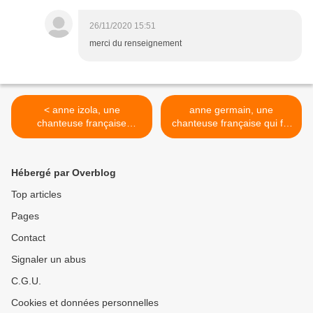
26/11/2020 15:51
merci du renseignement
< anne izola, une
anne germain, une
chanteuse française
chanteuse française qui fut
principalement des années
l'interprète de génériques
1960 et elle fit partie de la
télévisés célèbres comme
formation les formule 3
l'île aux enfants et les
Hébergé par Overblog
visiteurs du mercredi >
Top articles
Pages
Contact
Signaler un abus
C.G.U.
Cookies et données personnelles