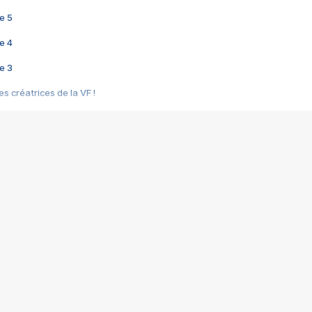
e 5
e 4
e 3
s créatrices de la VF !
e 2
e 1
e Mektoub My Love arrive enfin ! Rencontre avec Shaïn Boumedine et Sal
i : après Toni en famille
elle réalise le bouleversant Dites lui que je l'aime
ais ! Rencontre autour de Vie privée de Rebecca Zlotowski
 de Marguerite, Grave... Rencontre avec Ella Rumpf
 Les Rêveurs, un film intime sur la santé mentale