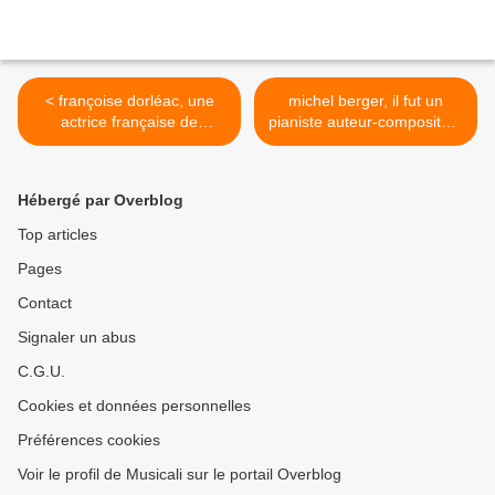
< françoise dorléac, une
michel berger, il fut un
actrice française de
pianiste auteur-compositeur
légende qui était la soeur
interprète, directeur
de catherine deneuve et qui
artistique et arrangeur
perdit la vie à 25 ans dans
musical français >
Hébergé par Overblog
un accident de la route
Top articles
Pages
Contact
Signaler un abus
C.G.U.
Cookies et données personnelles
Préférences cookies
Voir le profil de Musicali sur le portail Overblog