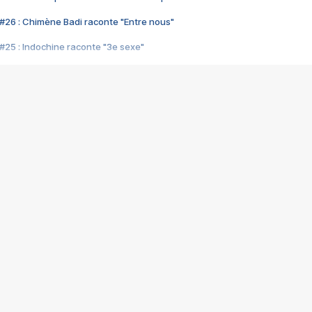
#26 : Chimène Badi raconte "Entre nous"
#25 : Indochine raconte "3e sexe"
#24 : Zaho raconte "C'est chelou"
#23 : Patrick Bruel raconte "Au café des délices"
#22 : Kyo raconte "Le chemin"
#21 : Nolwenn Leroy raconte "Cassé"
#20 : Patrick Hernandez raconte "Born to be alive"
#19 : Lorie raconte "Près de moi"
#18 : Michael Jones raconte "A nos actes manqués" (avec Jean-Jacque
#17 : Khaled raconte "Aïcha"
#16 : Corneille raconte "Parce qu'on vient de loin"
#15 : Indochine raconte "L'aventurier"