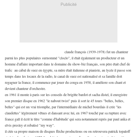
Publicité
claude françois (1939-1978) fut un chanteur
parmi les plus populaires surnommé "cloclo", il était également un producteur et un
homme d'affaire important dans le domaine du show-biz français, son père était chef de
trafic au cabal de suez en égypte, sa mère était italienne et pianiste, au lycée il passe son
temps dans les locaux de la radio, le canal de suez est nationalisé et sa famille doit
regagner la france, il commence par jouer du conga en 1958, il améliore son chant et
devient chanteur d'orchestre.
en 1961 il monte à paris sur les conseils de brigitte bardot et sacha distel, il enregistre
son premier disque en 1962 "le nabout twist" puis il sort le 45 tours "belles, belles,
belles" qui est un vrai triomphe, par l'intermédiaire de michel bourdais il crée "les
claudettes" légèrement vêtues et dansant avec lui, en 1967 touché par sa rupture avec
france gall il écrit le titre "comme d'habitude' qui sera notamment repris par paul anka et
elvis presley et rebatisé "my way".
il ctée sa propre maison de disques flèche productions ou on retrouvera patrick topaloff