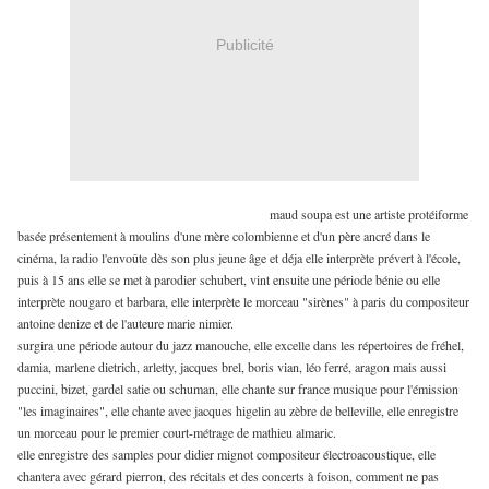
Publicité
maud soupa est une artiste protéiforme
basée présentement à moulins d'une mère colombienne et d'un père ancré dans le
cinéma, la radio l'envoûte dès son plus jeune âge et déja elle interprète prévert à l'école,
puis à 15 ans elle se met à parodier schubert, vint ensuite une période bénie ou elle
interprète nougaro et barbara, elle interprète le morceau "sirènes" à paris du compositeur
antoine denize et de l'auteure marie nimier.
surgira une période autour du jazz manouche, elle excelle dans les répertoires de fréhel,
damia, marlene dietrich, arletty, jacques brel, boris vian, léo ferré, aragon mais aussi
puccini, bizet, gardel satie ou schuman, elle chante sur france musique pour l'émission
"les imaginaires", elle chante avec jacques higelin au zèbre de belleville, elle enregistre
un morceau pour le premier court-métrage de mathieu almaric.
elle enregistre des samples pour didier mignot compositeur électroacoustique, elle
chantera avec gérard pierron, des récitals et des concerts à foison, comment ne pas