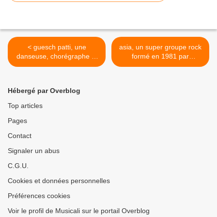
< guesch patti, une
asia, un super groupe rock
danseuse, chorégraphe et
formé en 1981 par
chanteuse française qui se
d'anciens membres de yes,
fit connaitre dès l'année
d'emerson lake & palmer,
1987 avec la chanson
des buggles et de king
Hébergé par Overblog
"étienne"
crimson, des éléments
progressifs et une vraie
Top articles
technicité >
Pages
Contact
Signaler un abus
C.G.U.
Cookies et données personnelles
Préférences cookies
Voir le profil de Musicali sur le portail Overblog