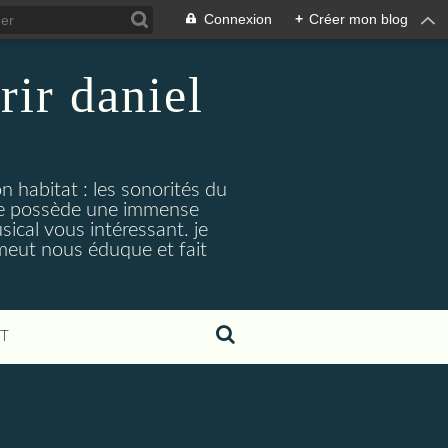
Connexion
+
Créer mon blog
rir daniel
n habitat : les sonorités du
. je possède une immense
cal vous intéressant. je
émeut nous éduque et fait
T