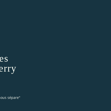
des
erry
 nous sépare"