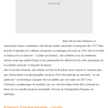
Publicité
diane tell est une chanteuse et
musicienne franco-canadienne, elle fait des études musicales et enregistre dès 1977 chez
polydor le premier de 4 albums enregistrés en amérique du nord, en 1981 elle est révélée
en france avec la chanson " si j'étais un homme", elle collabore avec de nombreux
artistes avant que michel berger et luc plamondon lui offrent l'un des rôles principaux de
la comédie musicale "la légende de jimmy".
elle vit ensuite à biarritz, elle obtient son brevet de pilote mono moteur et s'adonne plus
que sérieusement à la photographie, jusqu'en 2016 elle participe au spectacle " ne me
quitte pas" un hommage à jacques brel au québec qui sera repris en 2017 avec
l'orchestre symphonique de montréal, de son vrai nom diane fortin elle a remonté les
traces de son ancêtre jusqu'en normandie, breceau de l'immigration française en
amérique.
#chanson française
#québec - canada