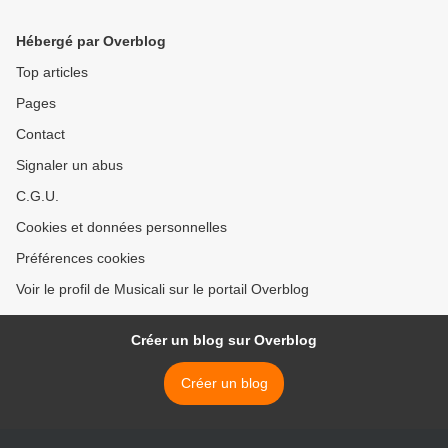
télévision chez thierry
se fit connaitre avec son hit
ardisson puis "tout c'qui
imparable "ouragan" >
Hébergé par Overblog
nous sépare"
Top articles
Pages
Contact
Signaler un abus
C.G.U.
Cookies et données personnelles
Préférences cookies
Voir le profil de Musicali sur le portail Overblog
Créer un blog sur Overblog
Créer un blog