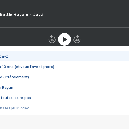
 Battle Royale - DayZ
 DayZ
 a 13 ans (et vous l'avez ignoré)
e (littéralement)
im Rayan
 toutes les règles
s les jeux vidéo
us choquant de Rockstar ? - Le scandale BULLY
e plus moche de Steam