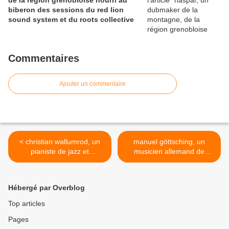
de la région grenobloise nourri au
biberon des sessions du red lion
sound system et du roots collective
Commentaires
Ajouter un commentaire
< christian wallumrod, un
manuel göttsching, un
pianiste de jazz et
musicien allemand de
compositeur norvégien qui
musique électronique et
a travaillé avec le pianiste
expérimentale cofondateur
paul bley et john cage ou
avec klaus sculze du
Hébergé par Overblog
györgy kurtag
groupe ash ra tempel >
Top articles
Pages