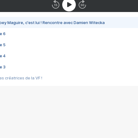
bey Maguire, c'est lui ! Rencontre avec Damien Witecka
e 6
e 5
e 4
e 3
s créatrices de la VF !
e 2
e 1
e Mektoub My Love arrive enfin ! Rencontre avec Shaïn Boumedine et Sal
i : après Toni en famille
elle réalise le bouleversant Dites lui que je l'aime