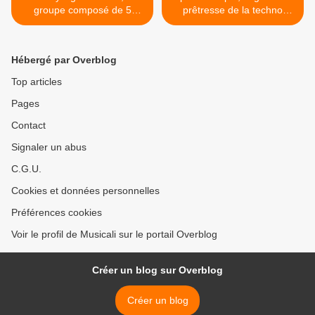
groupe composé de 5
prêtresse de la techno
musiciens londoniens pour
originaire de manchester
un électrochoc musical
pour un univers sonore
d'une douce et rare
Hébergé par Overblog
brutalité >
Top articles
Pages
Contact
Signaler un abus
C.G.U.
Cookies et données personnelles
Préférences cookies
Voir le profil de Musicali sur le portail Overblog
Créer un blog sur Overblog
Créer un blog