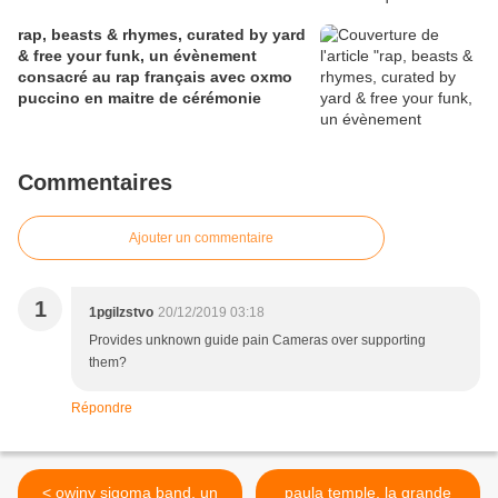
rap, beasts & rhymes, curated by yard
& free your funk, un évènement
consacré au rap français avec oxmo
puccino en maitre de cérémonie
Commentaires
Ajouter un commentaire
1
1pgilzstvo
20/12/2019 03:18
Provides unknown guide pain Cameras over supporting
them?
Répondre
< owiny sigoma band, un
paula temple, la grande