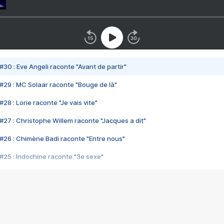
#30 : Eve Angeli raconte "Avant de partir"
#29 : MC Solaar raconte "Bouge de là"
28 : Lorie raconte "Je vais vite"
#27 : Christophe Willem raconte "Jacques a dit"
#26 : Chimène Badi raconte "Entre nous"
#25 : Indochine raconte "3e sexe"
#24 : Zaho raconte "C'est chelou"
#23 : Patrick Bruel raconte "Au café des délices"
#22 : Kyo raconte "Le chemin"