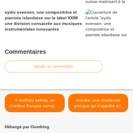
eydis evensen, une compositrice et
pianiste islandaise sur le label XXIM
une division consacrée aux musiques
instrumentales innovantes
Commentaires
Ajouter un commentaire
< mathieu saikaly, un
monika, une chanteuse
chanteur français vainqueur
grecque qui s'apprête à la
de "la nouvelle star" et un
gloire mondiale avec
premier album tout en
"secret in the dark" >
finesse
Hébergé par Overblog